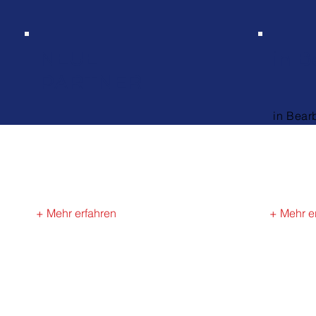
NEUE
in B
PARTNER
in Bear
+ Mehr erfahren
+ Mehr e