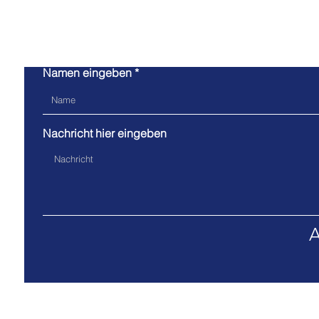
Kont
Namen eingeben
Nachricht hier eingeben
Adresse:Friedrich-Wöhler Str.12, DE-64579 Gernsh